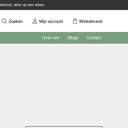
erhoud, alles op een adres.
Zoeken
Mijn account
Winkelmand
Over ons
Blogs
Contact.