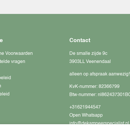
e
Contact
ne Voorwaarden
De smalle zijde 9c
telde vragen
3903LL Veenendaal
alleen op afspraak aanwezig!
beleid
n
KvK-nummer: 82366799
eleid
Btw-nummer: nl862437301B
+31621944547
Open Whatsapp
info@dekampeerspecialist.nl