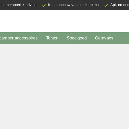
atis persoonlijk advies
In en opbouw van accessoires
Apk en ond
camper accessoires
Tenten
Speelgoed
Caravans