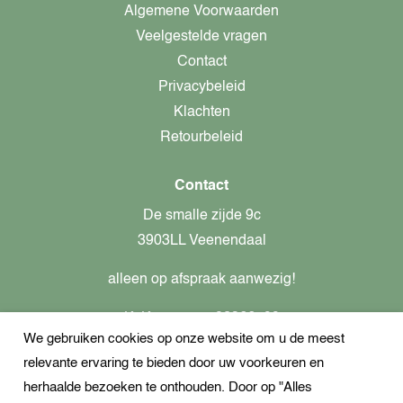
Algemene Voorwaarden
Veelgestelde vragen
Contact
Privacybeleid
Klachten
Retourbeleid
Contact
De smalle zijde 9c
3903LL Veenendaal
alleen op afspraak aanwezig!
KvK-nummer: 82366799
We gebruiken cookies op onze website om u de meest
Btw-nummer: nl862437301B01
relevante ervaring te bieden door uw voorkeuren en
+31621944547
herhaalde bezoeken te onthouden. Door op "Alles