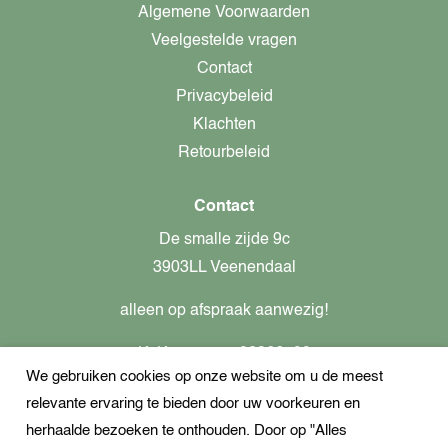
Algemene Voorwaarden
Veelgestelde vragen
Contact
Privacybeleid
Klachten
Retourbeleid
Contact
De smalle zijde 9c
3903LL Veenendaal
alleen op afspraak aanwezig!
KvK-nummer: 82366799
We gebruiken cookies op onze website om u de meest
Btw-nummer: nl862437301B01
relevante ervaring te bieden door uw voorkeuren en
+31621944547
herhaalde bezoeken te onthouden. Door op "Alles