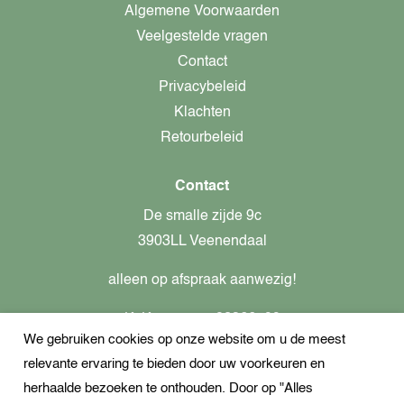
Algemene Voorwaarden
Veelgestelde vragen
Contact
Privacybeleid
Klachten
Retourbeleid
Contact
De smalle zijde 9c
3903LL Veenendaal
alleen op afspraak aanwezig!
KvK-nummer: 82366799
We gebruiken cookies op onze website om u de meest
Btw-nummer: nl862437301B01
relevante ervaring te bieden door uw voorkeuren en
+31621944547
herhaalde bezoeken te onthouden. Door op "Alles