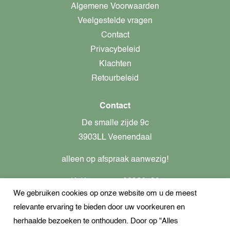
Algemene Voorwaarden
Veelgestelde vragen
Contact
Privacybeleid
Klachten
Retourbeleid
Contact
De smalle zijde 9c
3903LL Veenendaal
alleen op afspraak aanwezig!
KvK-nummer: 82366799
We gebruiken cookies op onze website om u de meest
Btw-nummer: nl862437301B01
relevante ervaring te bieden door uw voorkeuren en
+31621944547
herhaalde bezoeken te onthouden. Door op "Alles