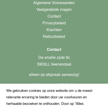
Algemene Voorwaarden
Veelgestelde vragen
Contact
Privacybeleid
Klachten
Retourbeleid
Contact
De smalle zijde 9c
3903LL Veenendaal
alleen op afspraak aanwezig!
KvK-nummer: 82366799
We gebruiken cookies op onze website om u de meest
Btw-nummer: nl862437301B01
relevante ervaring te bieden door uw voorkeuren en
+31621944547
herhaalde bezoeken te onthouden. Door op "Alles