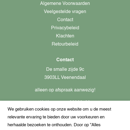
Algemene Voorwaarden
Veelgestelde vragen
Contact
Privacybeleid
Klachten
Retourbeleid
Contact
De smalle zijde 9c
3903LL Veenendaal
alleen op afspraak aanwezig!
KvK-nummer: 82366799
We gebruiken cookies op onze website om u de meest
Btw-nummer: nl862437301B01
relevante ervaring te bieden door uw voorkeuren en
+31621944547
herhaalde bezoeken te onthouden. Door op "Alles