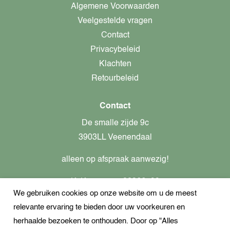
Algemene Voorwaarden
Veelgestelde vragen
Contact
Privacybeleid
Klachten
Retourbeleid
Contact
De smalle zijde 9c
3903LL Veenendaal
alleen op afspraak aanwezig!
KvK-nummer: 82366799
We gebruiken cookies op onze website om u de meest
Btw-nummer: nl862437301B01
relevante ervaring te bieden door uw voorkeuren en
+31621944547
herhaalde bezoeken te onthouden. Door op "Alles