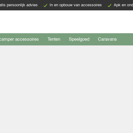
atis persoonlijk advies
In en opbouw van accessoires
Apk en ond
camper accessoires
Tenten
Speelgoed
Caravans