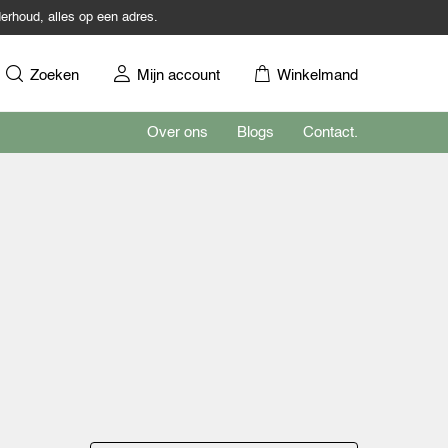
erhoud, alles op een adres.
Zoeken
Mijn account
Winkelmand
Over ons
Blogs
Contact.