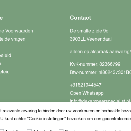
e
Contact
ne Voorwaarden
De smalle zijde 9c
telde vragen
3903LL Veenendaal
alleen op afspraak aanwezig!
beleid
n
KvK-nummer: 82366799
eleid
Btw-nummer: nl862437301B
+31621944547
Open Whatsapp
info@dekampeerspecialist.nl
relevante ervaring te bieden door uw voorkeuren en herhaalde bezoe
. U kunt echter "Cookie instellingen" bezoeken om een gecontroleerd