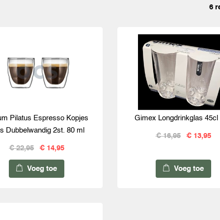
6 r
m Pilatus Espresso Kopjes
Gimex Longdrinkglas 45cl 
s Dubbelwandig 2st. 80 ml
€ 16,95
€ 13,95
€ 22,95
€ 14,95
Voeg toe
Voeg toe