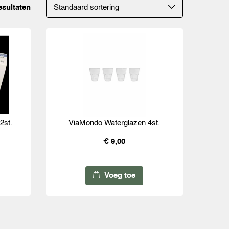
esultaten
2st.
ViaMondo Waterglazen 4st.
€ 9,00
Voeg toe