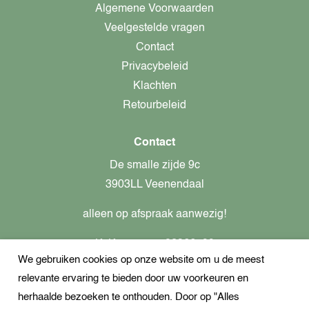
Algemene Voorwaarden
Veelgestelde vragen
Contact
Privacybeleid
Klachten
Retourbeleid
Contact
De smalle zijde 9c
3903LL Veenendaal
alleen op afspraak aanwezig!
KvK-nummer: 82366799
We gebruiken cookies op onze website om u de meest
Btw-nummer: nl862437301B01
relevante ervaring te bieden door uw voorkeuren en
+31621944547
herhaalde bezoeken te onthouden. Door op "Alles