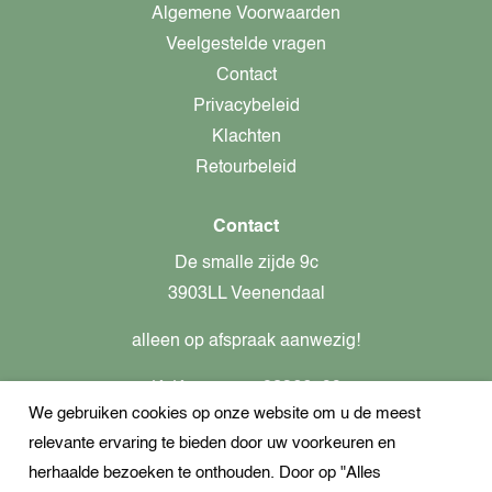
Algemene Voorwaarden
Veelgestelde vragen
Contact
Privacybeleid
Klachten
Retourbeleid
Contact
De smalle zijde 9c
3903LL Veenendaal
alleen op afspraak aanwezig!
KvK-nummer: 82366799
We gebruiken cookies op onze website om u de meest
Btw-nummer: nl862437301B01
relevante ervaring te bieden door uw voorkeuren en
+31621944547
herhaalde bezoeken te onthouden. Door op "Alles