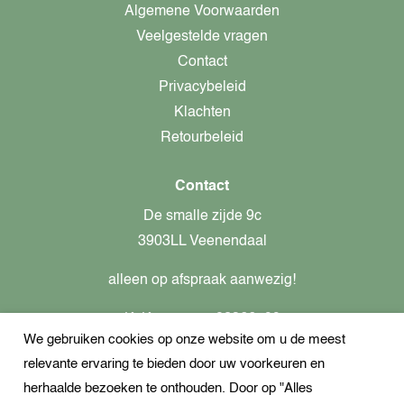
Algemene Voorwaarden
Veelgestelde vragen
Contact
Privacybeleid
Klachten
Retourbeleid
Contact
De smalle zijde 9c
3903LL Veenendaal
alleen op afspraak aanwezig!
KvK-nummer: 82366799
We gebruiken cookies op onze website om u de meest
Btw-nummer: nl862437301B01
relevante ervaring te bieden door uw voorkeuren en
+31621944547
herhaalde bezoeken te onthouden. Door op "Alles