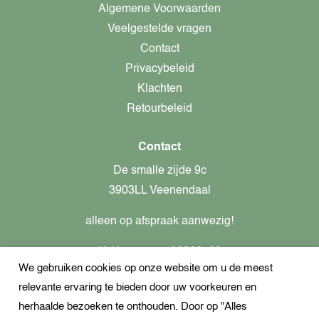
Algemene Voorwaarden
Veelgestelde vragen
Contact
Privacybeleid
Klachten
Retourbeleid
Contact
De smalle zijde 9c
3903LL Veenendaal
alleen op afspraak aanwezig!
KvK-nummer: 82366799
We gebruiken cookies op onze website om u de meest
Btw-nummer: nl862437301B01
relevante ervaring te bieden door uw voorkeuren en
+31621944547
herhaalde bezoeken te onthouden. Door op "Alles