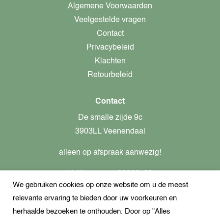
Algemene Voorwaarden
Veelgestelde vragen
Contact
Privacybeleid
Klachten
Retourbeleid
Contact
De smalle zijde 9c
3903LL Veenendaal
alleen op afspraak aanwezig!
KvK-nummer: 82366799
We gebruiken cookies op onze website om u de meest
Btw-nummer: nl862437301B01
relevante ervaring te bieden door uw voorkeuren en
+31621944547
herhaalde bezoeken te onthouden. Door op "Alles