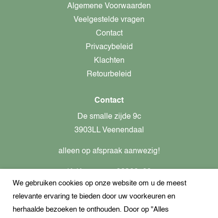
Algemene Voorwaarden
Veelgestelde vragen
Contact
Privacybeleid
Klachten
Retourbeleid
Contact
De smalle zijde 9c
3903LL Veenendaal
alleen op afspraak aanwezig!
KvK-nummer: 82366799
We gebruiken cookies op onze website om u de meest
Btw-nummer: nl862437301B01
relevante ervaring te bieden door uw voorkeuren en
+31621944547
herhaalde bezoeken te onthouden. Door op "Alles