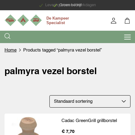
Levering binnen 7 werkdagen
Groen bedrijf
Home
Products tagged “palmyra vezel borstel”
palmyra vezel borstel
Cadac GreenGrill grillborstel
€ 7,70