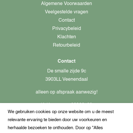
Algemene Voorwaarden
Veelgestelde vragen
Contact
Privacybeleid
Klachten
Retourbeleid
Contact
De smalle zijde 9c
3903LL Veenendaal
alleen op afspraak aanwezig!
KvK-nummer: 82366799
We gebruiken cookies op onze website om u de meest
Btw-nummer: nl862437301B01
relevante ervaring te bieden door uw voorkeuren en
+31621944547
herhaalde bezoeken te onthouden. Door op "Alles