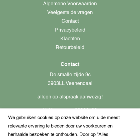
Algemene Voorwaarden
Veelgestelde vragen
Contact
Privacybeleid
Klachten
Retourbeleid
Contact
De smalle zijde 9c
3903LL Veenendaal
alleen op afspraak aanwezig!
KvK-nummer: 82366799
We gebruiken cookies op onze website om u de meest
Btw-nummer: nl862437301B01
relevante ervaring te bieden door uw voorkeuren en
+31621944547
herhaalde bezoeken te onthouden. Door op "Alles