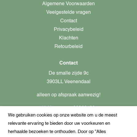
Algemene Voorwaarden
Veelgestelde vragen
Contact
Privacybeleid
Klachten
Retourbeleid
Contact
De smalle zijde 9c
3903LL Veenendaal
alleen op afspraak aanwezig!
KvK-nummer: 82366799
We gebruiken cookies op onze website om u de meest
Btw-nummer: nl862437301B01
relevante ervaring te bieden door uw voorkeuren en
+31621944547
herhaalde bezoeken te onthouden. Door op "Alles