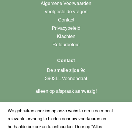
Algemene Voorwaarden
Veelgestelde vragen
Contact
Privacybeleid
Klachten
Retourbeleid
Contact
De smalle zijde 9c
3903LL Veenendaal
alleen op afspraak aanwezig!
KvK-nummer: 82366799
We gebruiken cookies op onze website om u de meest
Btw-nummer: nl862437301B01
relevante ervaring te bieden door uw voorkeuren en
+31621944547
herhaalde bezoeken te onthouden. Door op "Alles