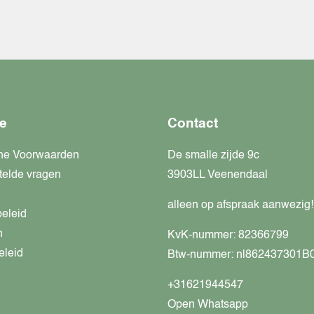
e
Contact
ne Voorwaarden
De smalle zijde 9c
telde vragen
3903LL Veenendaal
alleen op afspraak aanwezig!
beleid
n
KvK-nummer: 82366799
eleid
Btw-nummer: nl862437301B
+31621944547
Open Whatsapp