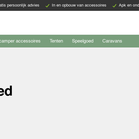
atis persoonlijk advies
In en opbouw van accessoires
Apk en ond
camper accessoires
Tenten
Speelgoed
Caravans
ed