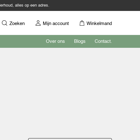
erhoud, alles op een adres.
Zoeken
Mijn account
Winkelmand
Over ons
Blogs
Contact.