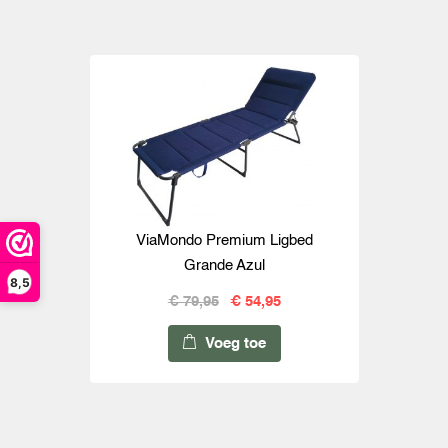
ViaMondo Premium Ligbed
Grande Azul
8,5
€ 79,95
€ 54,95
Voeg toe