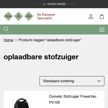
Levering binnen 7 werkdagen
Groen bedrijf
Home
Products tagged “oplaadbare stofzuiger”
oplaadbare stofzuiger
Dometic Stofzuiger PowerVac
PV100