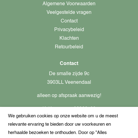
Algemene Voorwaarden
Veelgestelde vragen
Contact
Privacybeleid
Klachten
Retourbeleid
Contact
De smalle zijde 9c
3903LL Veenendaal
alleen op afspraak aanwezig!
KvK-nummer: 82366799
We gebruiken cookies op onze website om u de meest
Btw-nummer: nl862437301B01
relevante ervaring te bieden door uw voorkeuren en
+31621944547
herhaalde bezoeken te onthouden. Door op "Alles