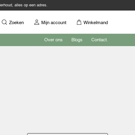
erhoud, alles op een adres.
Zoeken
Mijn account
Winkelmand
Over ons
Blogs
Contact.