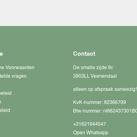
e
Contact
ne Voorwaarden
De smalle zijde 9c
telde vragen
3903LL Veenendaal
alleen op afspraak aanwezig!
beleid
n
KvK-nummer: 82366799
eleid
Btw-nummer: nl862437301B
+31621944547
Open Whatsapp