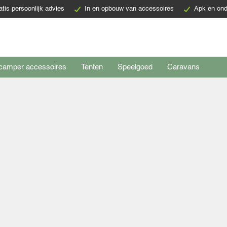
atis persoonlijk advies
In en opbouw van accessoires
Apk en ond
camper accessoires
Tenten
Speelgoed
Caravans