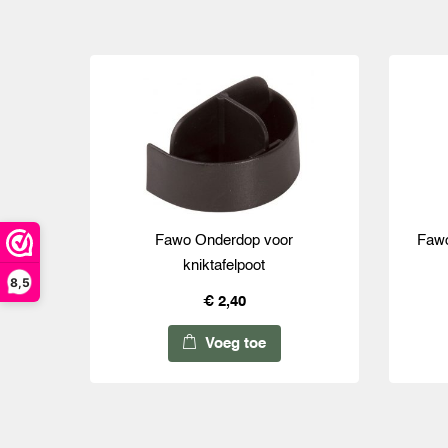
Fawo Onderdop voor
Fawo
kniktafelpoot
8,5
€ 2,40
Voeg toe