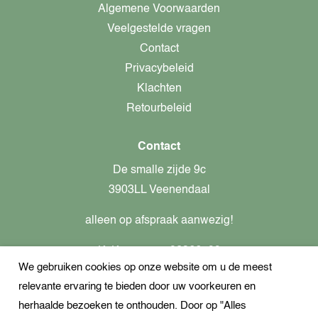
Algemene Voorwaarden
Veelgestelde vragen
Contact
Privacybeleid
Klachten
Retourbeleid
Contact
De smalle zijde 9c
3903LL Veenendaal
alleen op afspraak aanwezig!
KvK-nummer: 82366799
We gebruiken cookies op onze website om u de meest
Btw-nummer: nl862437301B01
relevante ervaring te bieden door uw voorkeuren en
+31621944547
herhaalde bezoeken te onthouden. Door op "Alles