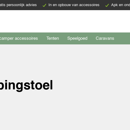
atis persoonlijk advies
In en opbouw van accessoires
Apk en ond
camper accessoires
Tenten
Speelgoed
Caravans
ingstoel