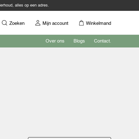
erhoud, alles op een adres.
Zoeken
Mijn account
Winkelmand
Over ons
Blogs
Contact.