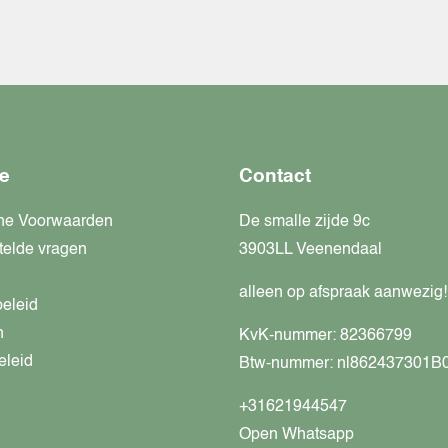
e
Contact
ne Voorwaarden
De smalle zijde 9c
telde vragen
3903LL Veenendaal
alleen op afspraak aanwezig!
beleid
n
KvK-nummer: 82366799
eleid
Btw-nummer: nl862437301B
+31621944547
Open Whatsapp