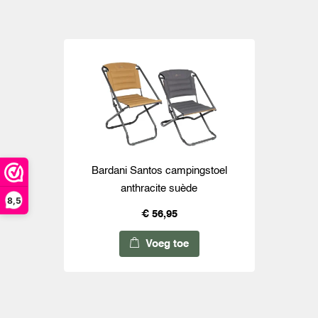
Bardani Santos campingstoel
anthracite suède
8,5
€ 56,95
Voeg toe