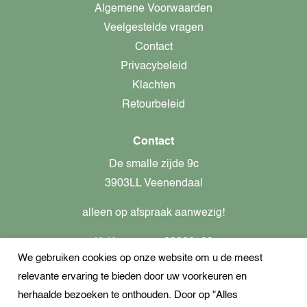
Algemene Voorwaarden
Veelgestelde vragen
Contact
Privacybeleid
Klachten
Retourbeleid
Contact
De smalle zijde 9c
3903LL Veenendaal
alleen op afspraak aanwezig!
KvK-nummer: 82366799
We gebruiken cookies op onze website om u de meest
Btw-nummer: nl862437301B01
relevante ervaring te bieden door uw voorkeuren en
+31621944547
herhaalde bezoeken te onthouden. Door op "Alles