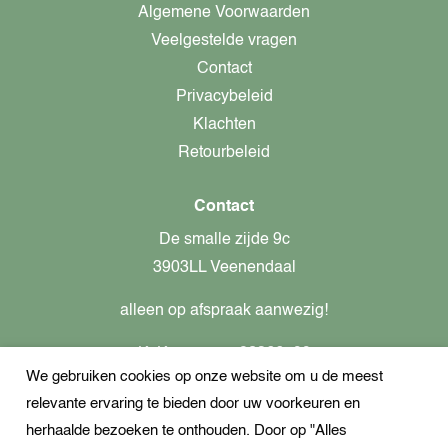
Algemene Voorwaarden
Veelgestelde vragen
Contact
Privacybeleid
Klachten
Retourbeleid
Contact
De smalle zijde 9c
3903LL Veenendaal
alleen op afspraak aanwezig!
KvK-nummer: 82366799
We gebruiken cookies op onze website om u de meest
Btw-nummer: nl862437301B01
relevante ervaring te bieden door uw voorkeuren en
+31621944547
herhaalde bezoeken te onthouden. Door op "Alles