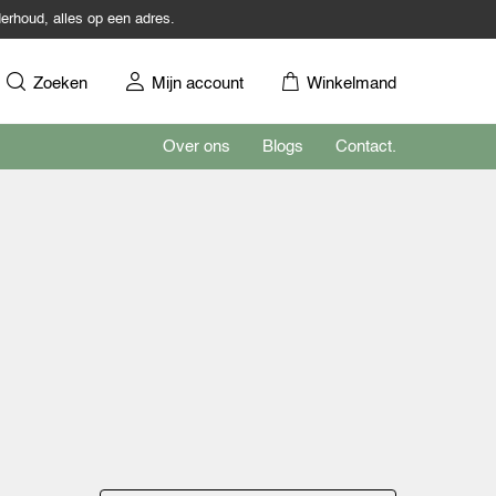
erhoud, alles op een adres.
Zoeken
Mijn account
Winkelmand
Over ons
Blogs
Contact.