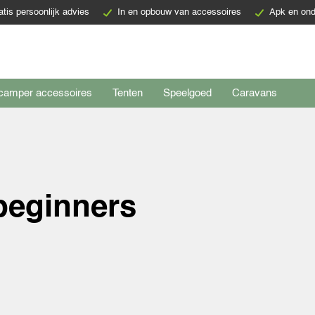
atis persoonlijk advies
In en opbouw van accessoires
Apk en ond
camper accessoires
Tenten
Speelgoed
Caravans
beginners