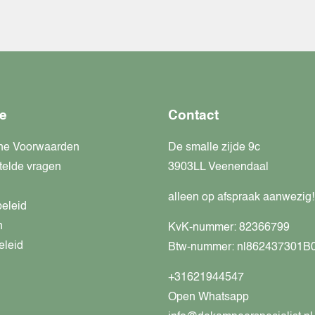
e
Contact
ne Voorwaarden
De smalle zijde 9c
telde vragen
3903LL Veenendaal
alleen op afspraak aanwezig!
beleid
n
KvK-nummer: 82366799
eleid
Btw-nummer: nl862437301B
+31621944547
Open Whatsapp