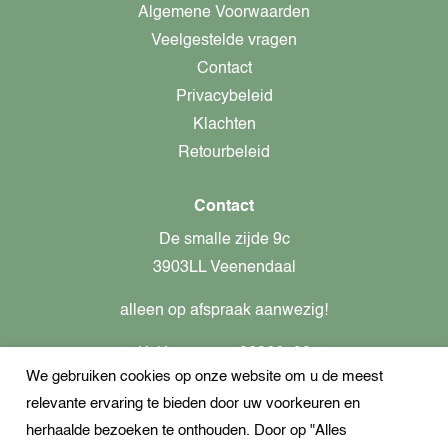
Algemene Voorwaarden
Veelgestelde vragen
Contact
Privacybeleid
Klachten
Retourbeleid
Contact
De smalle zijde 9c
3903LL Veenendaal
alleen op afspraak aanwezig!
KvK-nummer: 82366799
We gebruiken cookies op onze website om u de meest
Btw-nummer: nl862437301B01
relevante ervaring te bieden door uw voorkeuren en
+31621944547
herhaalde bezoeken te onthouden. Door op "Alles