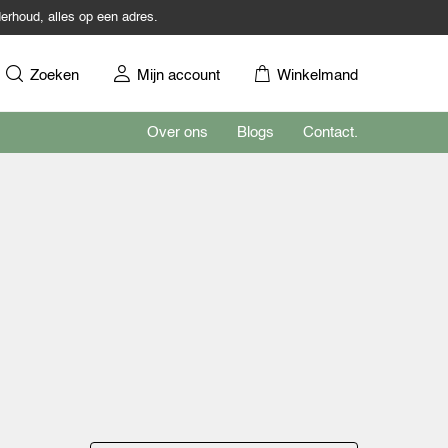
erhoud, alles op een adres.
Zoeken
Mijn account
Winkelmand
Over ons
Blogs
Contact.