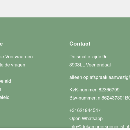
e
Contact
ne Voorwaarden
De smalle zijde 9c
telde vragen
3903LL Veenendaal
alleen op afspraak aanwezig!
beleid
n
KvK-nummer: 82366799
eleid
Btw-nummer: nl862437301B
+31621944547
Open Whatsapp
info@dekampeerspecialist.nl