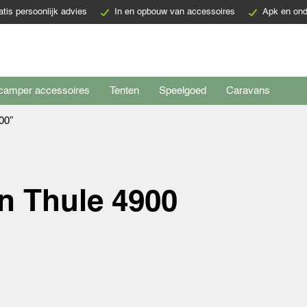
atis persoonlijk advies
In en opbouw van accessoires
Apk en ond
camper accessoires
Tenten
Speelgoed
Caravans
00”
an Thule 4900