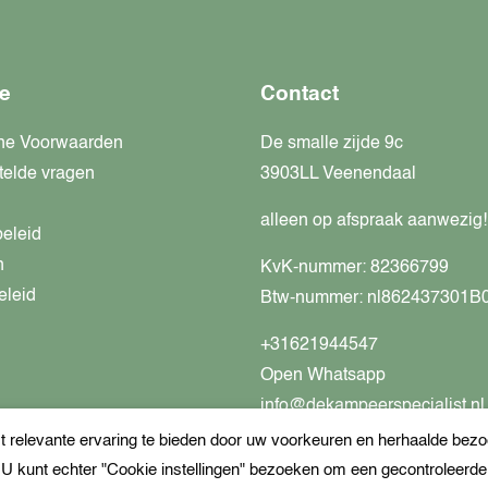
e
Contact
ne Voorwaarden
De smalle zijde 9c
telde vragen
3903LL Veenendaal
alleen op afspraak aanwezig!
beleid
n
KvK-nummer: 82366799
eleid
Btw-nummer: nl862437301B
+31621944547
Open Whatsapp
info@dekampeerspecialist.nl
relevante ervaring te bieden door uw voorkeuren en herhaalde bezoe
. U kunt echter "Cookie instellingen" bezoeken om een gecontroleerd