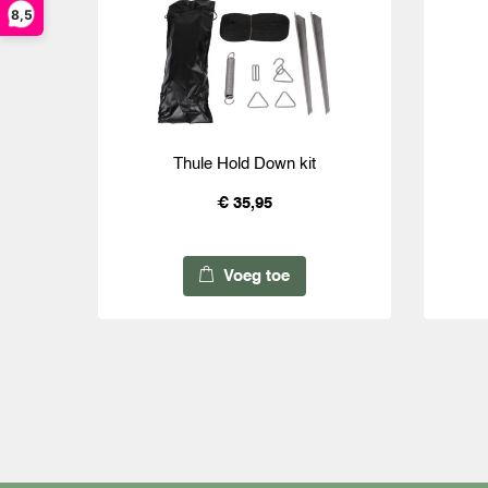
8,5
Thule Hold Down kit
€ 35,95
Voeg toe