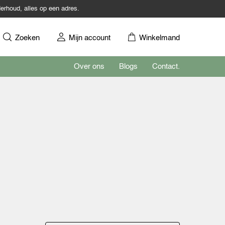
erhoud, alles op een adres.
Zoeken
Mijn account
Winkelmand
Over ons
Blogs
Contact.