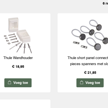
6 r
Thule Wandhouder
Thule short panel connect
pieces spanners met sl
€ 18,95
€ 21,85
Voeg toe
Voeg toe