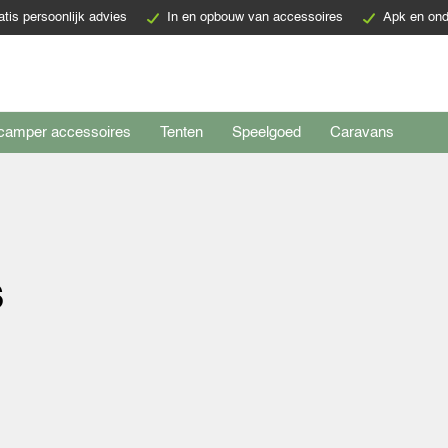
atis persoonlijk advies
In en opbouw van accessoires
Apk en ond
camper accessoires
Tenten
Speelgoed
Caravans
s