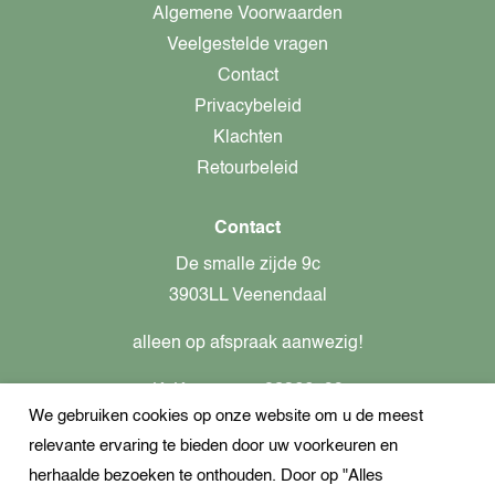
Algemene Voorwaarden
Veelgestelde vragen
Contact
Privacybeleid
Klachten
Retourbeleid
Contact
De smalle zijde 9c
3903LL Veenendaal
alleen op afspraak aanwezig!
KvK-nummer: 82366799
We gebruiken cookies op onze website om u de meest
Btw-nummer: nl862437301B01
relevante ervaring te bieden door uw voorkeuren en
+31621944547
herhaalde bezoeken te onthouden. Door op "Alles