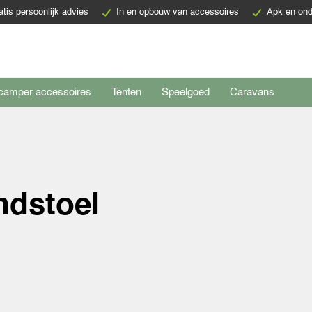
atis persoonlijk advies
In en opbouw van accessoires
Apk en ond
camper accessoires
Tenten
Speelgoed
Caravans
ndstoel