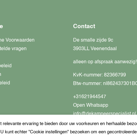
e
Contact
ne Voorwaarden
De smalle zijde 9c
telde vragen
3903LL Veenendaal
alleen op afspraak aanwezig!
beleid
n
KvK-nummer: 82366799
eleid
Btw-nummer: nl862437301B
+31621944547
Open Whatsapp
info@dekampeerspecialist.nl
relevante ervaring te bieden door uw voorkeuren en herhaalde bezoe
. U kunt echter "Cookie instellingen" bezoeken om een gecontroleerd