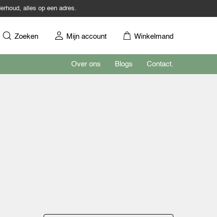
erhoud, alles op een adres.
Zoeken
Mijn account
Winkelmand
Over ons
Blogs
Contact.