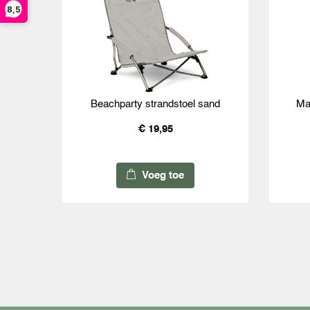
8,5
Beachparty strandstoel sand
Ma
€ 19,95
Voeg toe