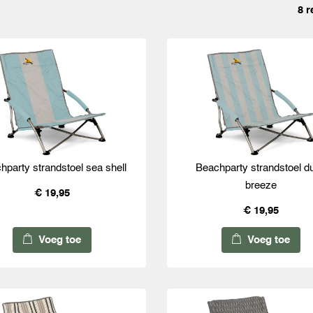
8 r
hparty strandstoel sea shell
Beachparty strandstoel d
breeze
€ 19,95
€ 19,95
Voeg toe
Voeg toe