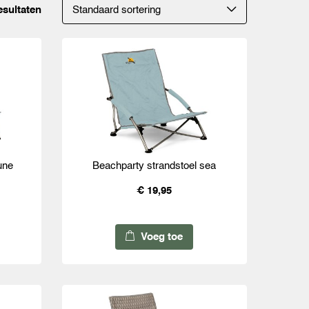
esultaten
une
Beachparty strandstoel sea
€ 19,95
Voeg toe