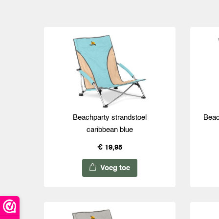
Beachparty strandstoel
Beac
caribbean blue
€ 19,95
Voeg toe