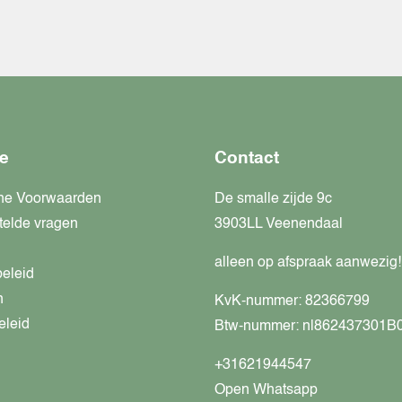
e
Contact
ne Voorwaarden
De smalle zijde 9c
telde vragen
3903LL Veenendaal
alleen op afspraak aanwezig!
beleid
n
KvK-nummer: 82366799
eleid
Btw-nummer: nl862437301B
+31621944547
Open Whatsapp