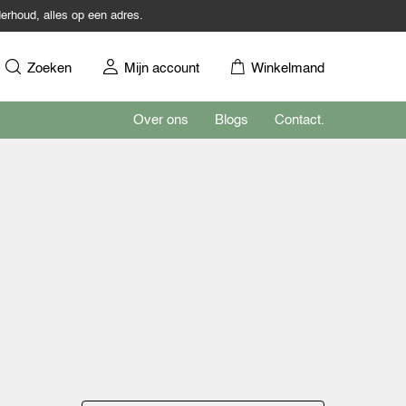
erhoud, alles op een adres.
Zoeken
Mijn account
Winkelmand
Over ons
Blogs
Contact.