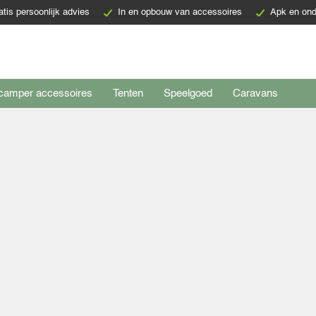
atis persoonlijk advies
In en opbouw van accessoires
Apk en ond
camper accessoires
Tenten
Speelgoed
Caravans