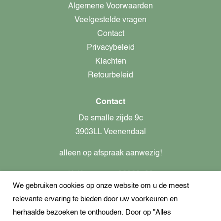
Algemene Voorwaarden
Veelgestelde vragen
Contact
Privacybeleid
Klachten
Retourbeleid
Contact
De smalle zijde 9c
3903LL Veenendaal
alleen op afspraak aanwezig!
KvK-nummer: 82366799
We gebruiken cookies op onze website om u de meest
Btw-nummer: nl862437301B01
relevante ervaring te bieden door uw voorkeuren en
+31621944547
herhaalde bezoeken te onthouden. Door op "Alles