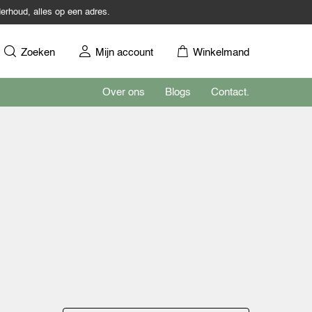
erhoud, alles op een adres.
Zoeken
Mijn account
Winkelmand
Over ons
Blogs
Contact.