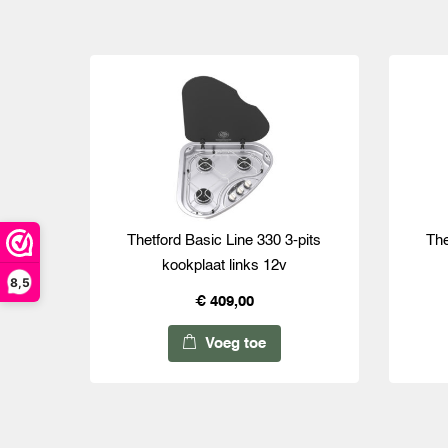
Thetford Basic Line 330 3-pits
The
kookplaat links 12v
8,5
€ 409,00
Voeg toe