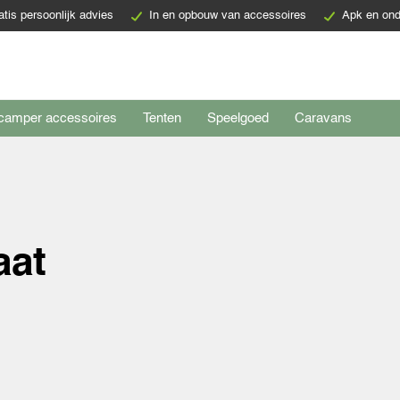
atis persoonlijk advies
In en opbouw van accessoires
Apk en ond
camper accessoires
Tenten
Speelgoed
Caravans
aat