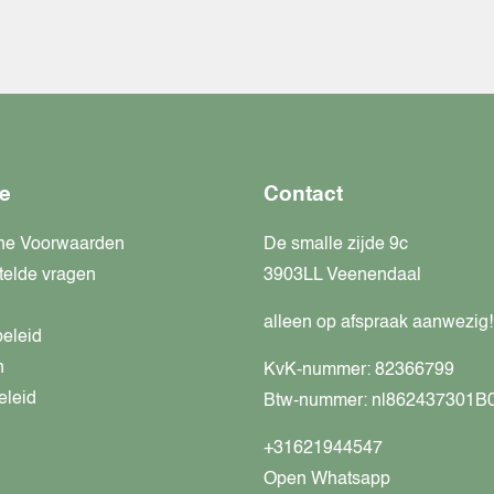
e
Contact
ne Voorwaarden
De smalle zijde 9c
telde vragen
3903LL Veenendaal
alleen op afspraak aanwezig!
beleid
n
KvK-nummer: 82366799
eleid
Btw-nummer: nl862437301B
+31621944547
Open Whatsapp