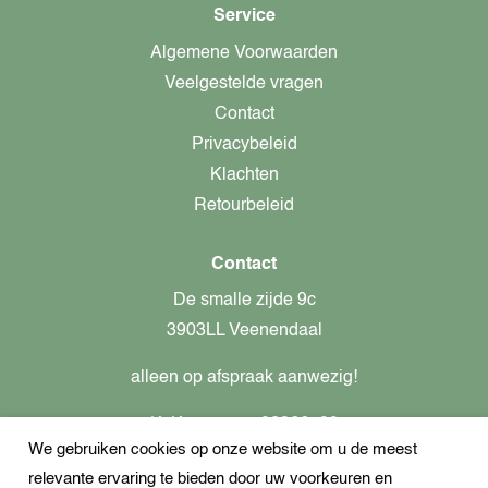
Service
Algemene Voorwaarden
Veelgestelde vragen
Contact
Privacybeleid
Klachten
Retourbeleid
Contact
De smalle zijde 9c
3903LL Veenendaal
alleen op afspraak aanwezig!
KvK-nummer: 82366799
We gebruiken cookies op onze website om u de meest
Btw-nummer: nl862437301B01
relevante ervaring te bieden door uw voorkeuren en