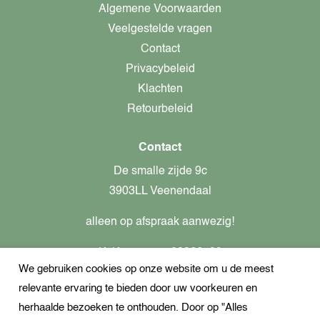
Algemene Voorwaarden
Veelgestelde vragen
Contact
Privacybeleid
Klachten
Retourbeleid
Contact
De smalle zijde 9c
3903LL Veenendaal
alleen op afspraak aanwezig!
KvK-nummer: 82366799
We gebruiken cookies op onze website om u de meest
Btw-nummer: nl862437301B01
relevante ervaring te bieden door uw voorkeuren en
+31621944547
herhaalde bezoeken te onthouden. Door op "Alles