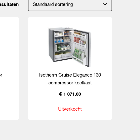
esultaten
r
Isotherm Cruise Elegance 130
compressor koelkast
€ 1 071,00
Uitverkocht