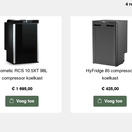
4 r
ometic RCS 10.5XT 98L
HyFridge 85 compresso
compressor koelkast
koelkast
€ 1 695,00
€ 425,00
Voeg toe
Voeg toe