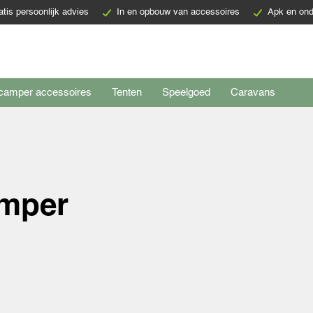
atis persoonlijk advies
In en opbouw van accessoires
Apk en ond
camper accessoires
Tenten
Speelgoed
Caravans
amper