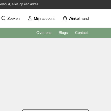
erhoud, alles op een adres.
Zoeken
Mijn account
Winkelmand
Over ons
Blogs
Contact.