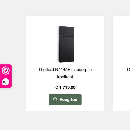
Thetford N4145E+ absorptie
D
koelkast
8,5
€ 1 713,00
Voeg toe