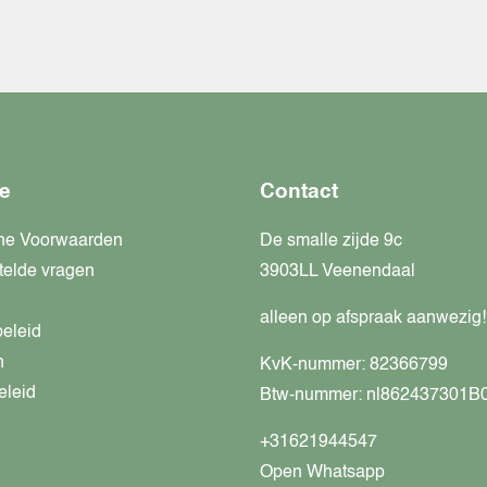
e
Contact
ne Voorwaarden
De smalle zijde 9c
telde vragen
3903LL Veenendaal
alleen op afspraak aanwezig!
beleid
n
KvK-nummer: 82366799
eleid
Btw-nummer: nl862437301B
+31621944547
Open Whatsapp