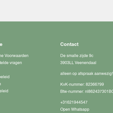
e
Contact
ne Voorwaarden
De smalle zijde 9c
telde vragen
3903LL Veenendaal
alleen op afspraak aanwezig!
beleid
n
KvK-nummer: 82366799
eleid
Btw-nummer: nl862437301B
+31621944547
Open Whatsapp