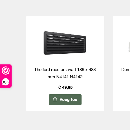
Thetford rooster zwart 186 x 483
Dome
mm N4141 N4142
8,5
€ 49,95
Voeg toe