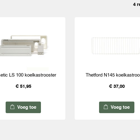
4 r
tic LS 100 koelkastrooster
Thetford N145 koelkastroo
€ 51,95
€ 37,00
Voeg toe
Voeg toe