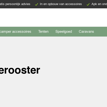
atis persoonlijk advies
In en opbouw van accessoires
Apk en ond
camper accessoires
Tenten
Speelgoed
Caravans
ierooster