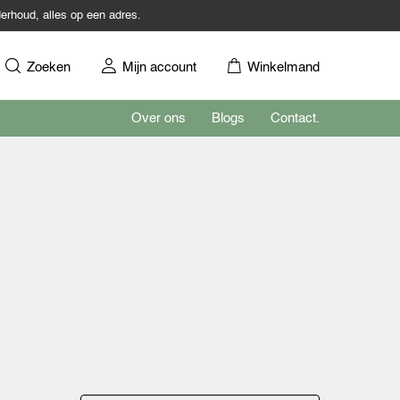
erhoud, alles op een adres.
Zoeken
Mijn account
Winkelmand
Over ons
Blogs
Contact.