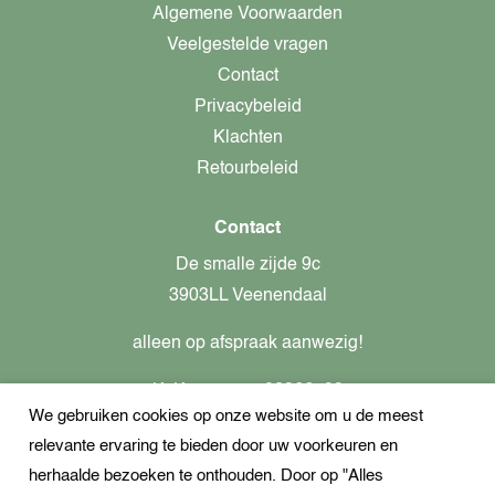
Algemene Voorwaarden
Veelgestelde vragen
Contact
Privacybeleid
Klachten
Retourbeleid
Contact
De smalle zijde 9c
3903LL Veenendaal
alleen op afspraak aanwezig!
KvK-nummer: 82366799
We gebruiken cookies op onze website om u de meest
Btw-nummer: nl862437301B01
relevante ervaring te bieden door uw voorkeuren en
+31621944547
herhaalde bezoeken te onthouden. Door op "Alles