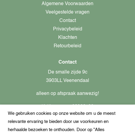
Algemene Voorwaarden
Veelgestelde vragen
Contact
Privacybeleid
Klachten
Retourbeleid
Contact
De smalle zijde 9c
3903LL Veenendaal
alleen op afspraak aanwezig!
KvK-nummer: 82366799
We gebruiken cookies op onze website om u de meest
Btw-nummer: nl862437301B01
relevante ervaring te bieden door uw voorkeuren en
+31621944547
herhaalde bezoeken te onthouden. Door op "Alles