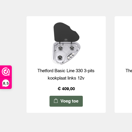
Thetford Basic Line 330 3-pits
The
kookplaat links 12v
8,5
€ 409,00
Voeg toe