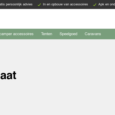
atis persoonlijk advies
In en opbouw van accessoires
Apk en ond
camper accessoires
Tenten
Speelgoed
Caravans
aat