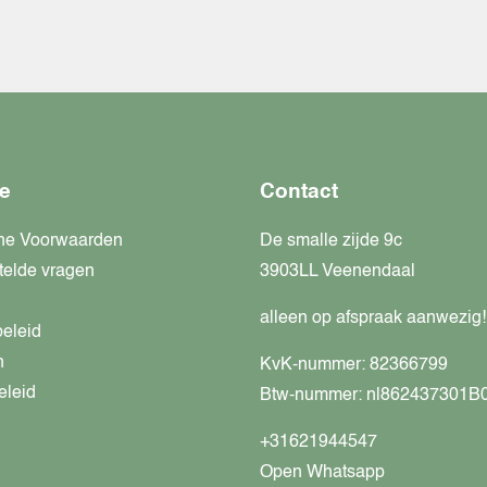
e
Contact
ne Voorwaarden
De smalle zijde 9c
telde vragen
3903LL Veenendaal
alleen op afspraak aanwezig!
beleid
n
KvK-nummer: 82366799
eleid
Btw-nummer: nl862437301B
+31621944547
Open Whatsapp