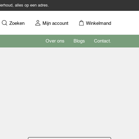
erhoud, alles op een adres.
Zoeken
Mijn account
Winkelmand
Over ons
Blogs
Contact.