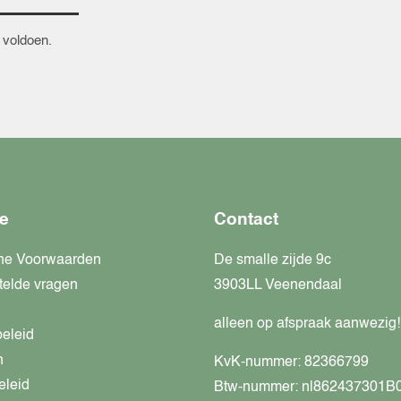
 voldoen.
e
Contact
ne Voorwaarden
De smalle zijde 9c
telde vragen
3903LL Veenendaal
alleen op afspraak aanwezig!
beleid
n
KvK-nummer: 82366799
eleid
Btw-nummer: nl862437301B