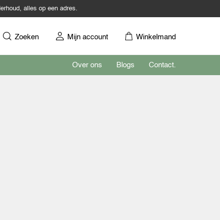
erhoud, alles op een adres.
Zoeken
Mijn account
Winkelmand
Over ons
Blogs
Contact.