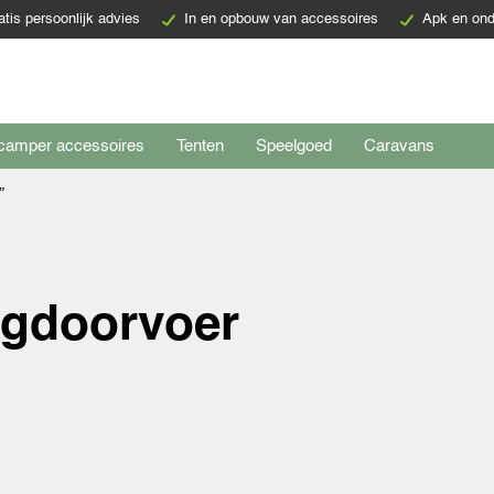
atis persoonlijk advies
In en opbouw van accessoires
Apk en ond
camper accessoires
Tenten
Speelgoed
Caravans
”
ngdoorvoer