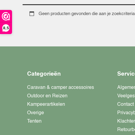
Geen producten gevonden die aan je zoekcriteria
8,5
Categorieën
Servic
Caravan & camper accessoires
Algeme
Outdoor en Reizen
Veelges
Kampeerartikelen
Contact
Overige
Privacy
Tenten
Klachte
Retourb