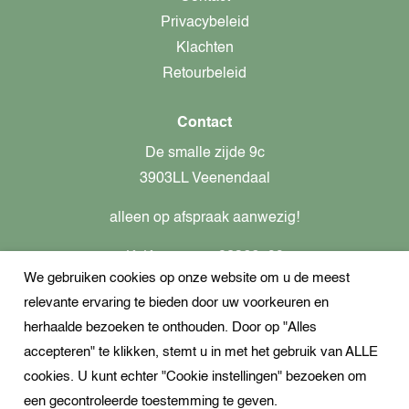
Privacybeleid
Klachten
Retourbeleid
Contact
De smalle zijde 9c
3903LL Veenendaal
alleen op afspraak aanwezig!
KvK-nummer: 82366799
We gebruiken cookies op onze website om u de meest
Btw-nummer: nl862437301B01
relevante ervaring te bieden door uw voorkeuren en
+31621944547
herhaalde bezoeken te onthouden. Door op "Alles
Open Whatsapp
accepteren" te klikken, stemt u in met het gebruik van ALLE
info@dekampeerspecialist.nl
cookies. U kunt echter "Cookie instellingen" bezoeken om
een gecontroleerde toestemming te geven.