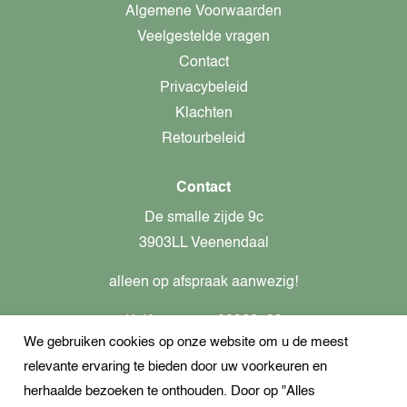
Algemene Voorwaarden
Veelgestelde vragen
Contact
Privacybeleid
Klachten
Retourbeleid
Contact
De smalle zijde 9c
3903LL Veenendaal
alleen op afspraak aanwezig!
KvK-nummer: 82366799
We gebruiken cookies op onze website om u de meest
Btw-nummer: nl862437301B01
relevante ervaring te bieden door uw voorkeuren en
+31621944547
herhaalde bezoeken te onthouden. Door op "Alles