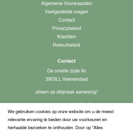
Algemene Voorwaarden
Veelgestelde vragen
Contact
Privacybeleid
Klachten
Retourbeleid
Contact
De smalle zijde 9c
3903LL Veenendaal
alleen op afspraak aanwezig!
KvK-nummer: 82366799
We gebruiken cookies op onze website om u de meest
Btw-nummer: nl862437301B01
relevante ervaring te bieden door uw voorkeuren en
+31621944547
herhaalde bezoeken te onthouden. Door op "Alles