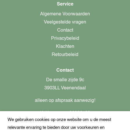
Service
Algemene Voorwaarden
Veelgestelde vragen
Contact
Privacybeleid
Klachten
Retourbeleid
Contact
De smalle zijde 9c
3903LL Veenendaal
alleen op afspraak aanwezig!
KvK-nummer: 82366799
We gebruiken cookies op onze website om u de meest
Btw-nummer: nl862437301B01
relevante ervaring te bieden door uw voorkeuren en