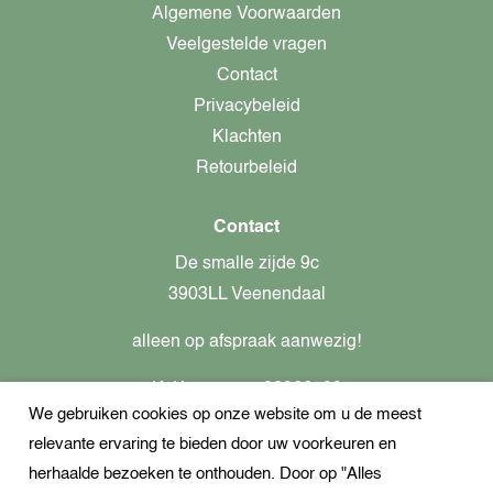
Algemene Voorwaarden
Veelgestelde vragen
Contact
Privacybeleid
Klachten
Retourbeleid
Contact
De smalle zijde 9c
3903LL Veenendaal
alleen op afspraak aanwezig!
KvK-nummer: 82366799
We gebruiken cookies op onze website om u de meest
Btw-nummer: nl862437301B01
relevante ervaring te bieden door uw voorkeuren en
+31621944547
herhaalde bezoeken te onthouden. Door op "Alles