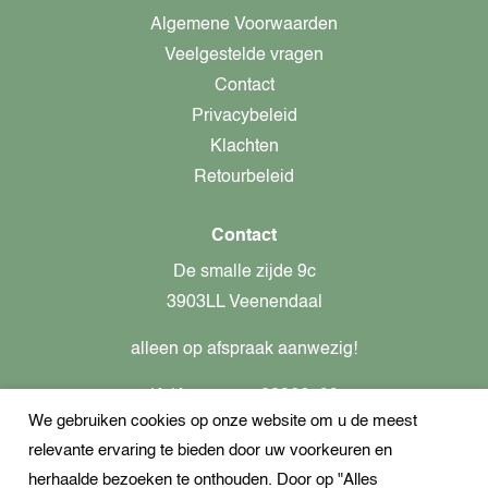
Algemene Voorwaarden
Veelgestelde vragen
Contact
Privacybeleid
Klachten
Retourbeleid
Contact
De smalle zijde 9c
3903LL Veenendaal
alleen op afspraak aanwezig!
KvK-nummer: 82366799
We gebruiken cookies op onze website om u de meest
Btw-nummer: nl862437301B01
relevante ervaring te bieden door uw voorkeuren en
+31621944547
herhaalde bezoeken te onthouden. Door op "Alles