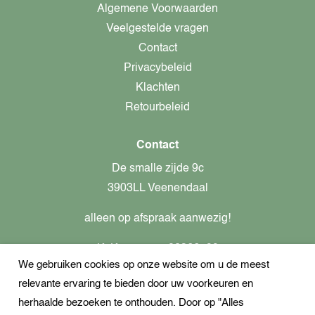
Algemene Voorwaarden
Veelgestelde vragen
Contact
Privacybeleid
Klachten
Retourbeleid
Contact
De smalle zijde 9c
3903LL Veenendaal
alleen op afspraak aanwezig!
KvK-nummer: 82366799
We gebruiken cookies op onze website om u de meest
Btw-nummer: nl862437301B01
relevante ervaring te bieden door uw voorkeuren en
+31621944547
herhaalde bezoeken te onthouden. Door op "Alles